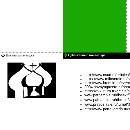
Публикации о монастыре
http://www.nsad.ru/articl
https://www.miloserdie.ru/a
http://www.kremlin.ru/even
2004.novayagazeta.ru/nom
https://tvkultura.ru/article
www.patriarchia.ru/db/text
www.patriarchia.ru/db/text
www.pravoslavie.ru/jurnal/
http://www.portal-credo.ru